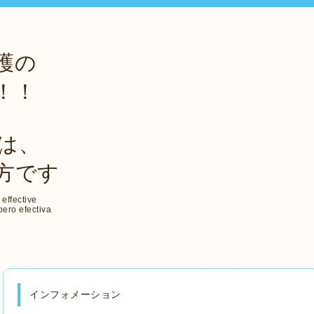
介護の
！！
は、
方です
 effective
ero efectiva
インフォメーション